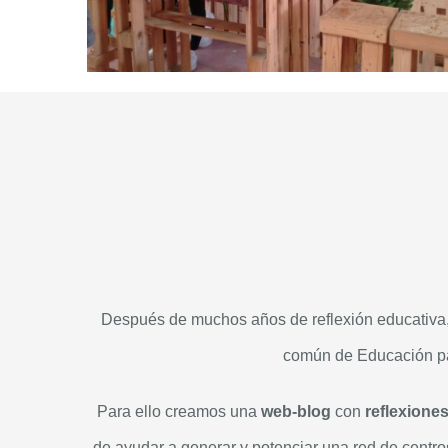
Después de muchos años de reflexión educativa
común de Educación par
Para ello creamos una
web-blog
con
reflexione
de ayudar a generar y potenciar una red de centro