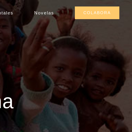
tales
Novelas
COLABORA
ña