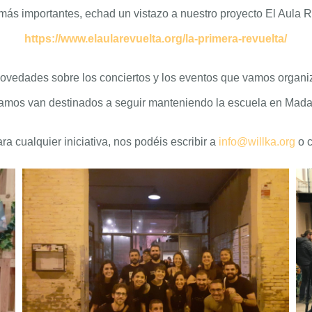
más importantes, echad un vistazo a nuestro proyecto El Aula R
https://www.elaularevuelta.org/la-primera-revuelta/
novedades sobre los conciertos y los eventos que vamos organ
amos van destinados a seguir manteniendo la escuela en Mada
ra cualquier iniciativa, nos podéis escribir a
info@willka.org
o c